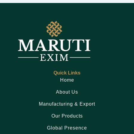
Quick Links
Home
About Us
Manufacturing & Export
Our Products
Global Presence