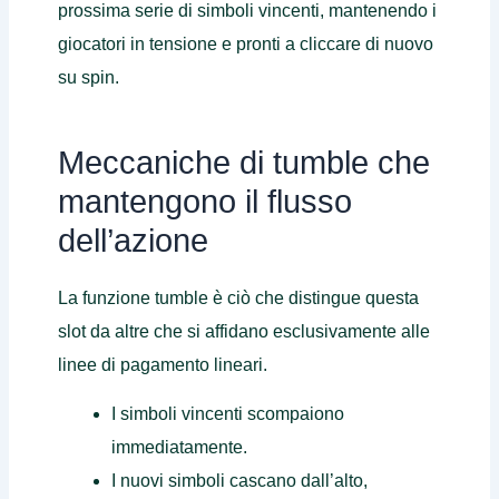
prossima serie di simboli vincenti, mantenendo i
giocatori in tensione e pronti a cliccare di nuovo
su spin.
Meccaniche di tumble che
mantengono il flusso
dell’azione
La funzione tumble è ciò che distingue questa
slot da altre che si affidano esclusivamente alle
linee di pagamento lineari.
I simboli vincenti scompaiono
immediatamente.
I nuovi simboli cascano dall’alto,