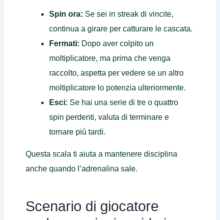
Spin ora:
Se sei in streak di vincite,
continua a girare per catturare le cascata.
Fermati:
Dopo aver colpito un
moltiplicatore, ma prima che venga
raccolto, aspetta per vedere se un altro
moltiplicatore lo potenzia ulteriormente.
Esci:
Se hai una serie di tre o quattro
spin perdenti, valuta di terminare e
tornare più tardi.
Questa scala ti aiuta a mantenere disciplina
anche quando l’adrenalina sale.
Scenario di giocatore