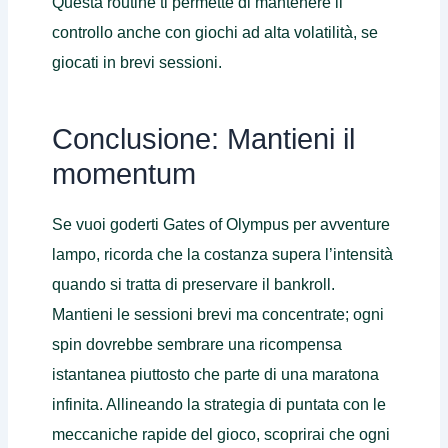
Questa routine ti permette di mantenere il
controllo anche con giochi ad alta volatilità, se
giocati in brevi sessioni.
Conclusione: Mantieni il
momentum
Se vuoi goderti Gates of Olympus per avventure
lampo, ricorda che la costanza supera l’intensità
quando si tratta di preservare il bankroll.
Mantieni le sessioni brevi ma concentrate; ogni
spin dovrebbe sembrare una ricompensa
istantanea piuttosto che parte di una maratona
infinita. Allineando la strategia di puntata con le
meccaniche rapide del gioco, scoprirai che ogni