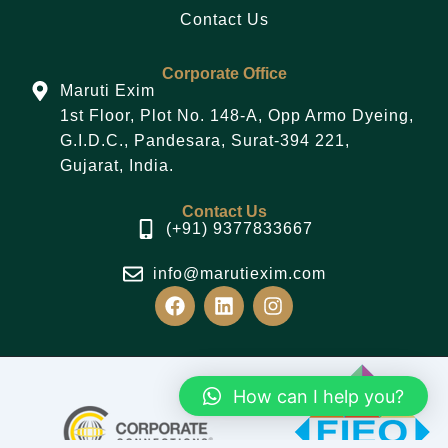
Contact Us
Corporate Office
Maruti Exim
1st Floor, Plot No. 148-A, Opp Armo Dyeing,
G.I.D.C., Pandesara, Surat-394 221,
Gujarat, India.
Contact Us
(+91) 9377833667
info@marutiexim.com
F
L
I
a
i
n
c
n
s
e
k
t
b
e
a
o
d
g
How can I help you?
o
i
r
k
n
a