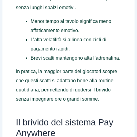
senza lunghi sbalzi emotivi.
Menor tempo al tavolo significa meno
affaticamento emotivo.
L’alta volatilità si allinea con cicli di
pagamento rapidi.
Brevi scatti mantengono alta l’adrenalina.
In pratica, la maggior parte dei giocatori scopre
che questi scatti si adattano bene alla routine
quotidiana, permettendo di godersi il brivido
senza impegnare ore o grandi somme.
Il brivido del sistema Pay
Anywhere