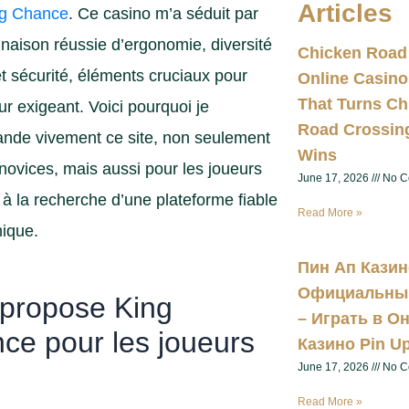
Articles
ng Chance
. Ce casino m’a séduit par
naison réussie d’ergonomie, diversité
Chicken Road
et sécurité, éléments cruciaux pour
Online Casino
That Turns Ch
ur exigeant. Voici pourquoi je
Road Crossing
de vivement ce site, non seulement
Wins
 novices, mais aussi pour les joueurs
June 17, 2026
No C
 à la recherche d’une plateforme fiable
Read More »
ique.
Пин Ап Казин
Официальны
propose King
– Играть в О
ce pour les joueurs
Казино Pin U
June 17, 2026
No C
Read More »