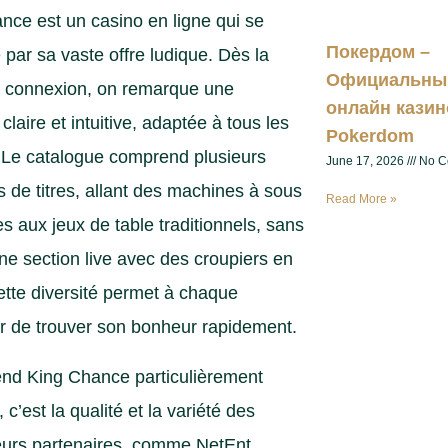
nce est un casino en ligne qui se
Покердом –
 par sa vaste offre ludique. Dès la
Официальный
 connexion, on remarque une
онлайн казин
 claire et intuitive, adaptée à tous les
Pokerdom
 Le catalogue comprend plusieurs
June 17, 2026
No C
s de titres, allant des machines à sous
Read More »
s aux jeux de table traditionnels, sans
une section live avec des croupiers en
Cette diversité permet à chaque
eur de trouver son bonheur rapidement.
end King Chance particulièrement
, c’est la qualité et la variété des
eurs partenaires, comme NetEnt,