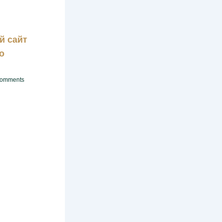
 сайт
о
omments