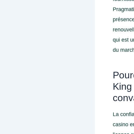
Pragmati
présence
renouvel
qui est 
du marc
Pourq
King
conv
La confi
casino e