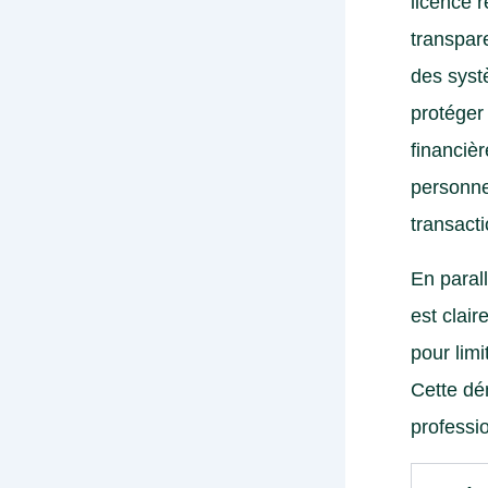
licence r
transpare
des syst
protéger
financiè
personne
transacti
En parall
est clai
pour limi
Cette dé
professi