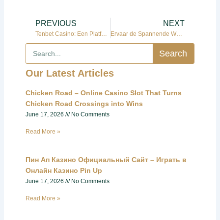
Prev
Ne
PREVIOUS
NEXT
Tenbet Casino: Een Platform Met Diverse Spelmogelijkheden
Ervaar de Spannende Wereld van Monixbet Casino
Search
Search
Our Latest Articles
Chicken Road – Online Casino Slot That Turns
Chicken Road Crossings into Wins
June 17, 2026
No Comments
Read More »
Пин Ап Казино Официальный Сайт – Играть в
Онлайн Казино Pin Up
June 17, 2026
No Comments
Read More »