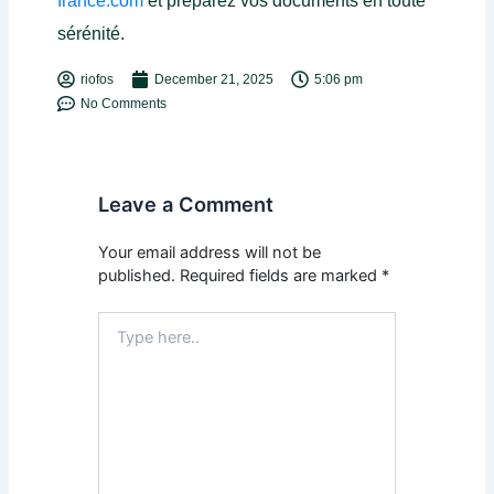
france.com
et préparez vos documents en toute
sérénité.
riofos
December 21, 2025
5:06 pm
No Comments
Leave a Comment
Your email address will not be
published.
Required fields are marked
*
Type
here..