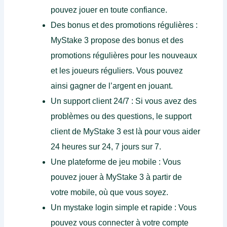
pouvez jouer en toute confiance.
Des bonus et des promotions régulières :
MyStake 3 propose des bonus et des
promotions régulières pour les nouveaux
et les joueurs réguliers. Vous pouvez
ainsi gagner de l’argent en jouant.
Un support client 24/7 : Si vous avez des
problèmes ou des questions, le support
client de MyStake 3 est là pour vous aider
24 heures sur 24, 7 jours sur 7.
Une plateforme de jeu mobile : Vous
pouvez jouer à MyStake 3 à partir de
votre mobile, où que vous soyez.
Un mystake login simple et rapide : Vous
pouvez vous connecter à votre compte