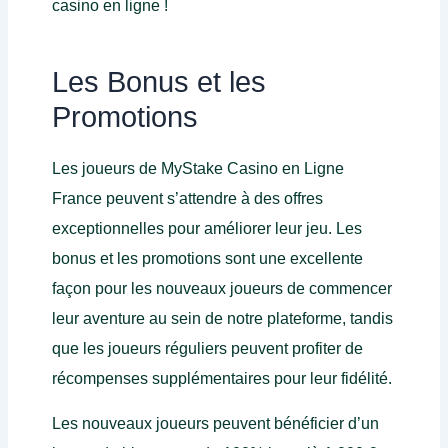
casino en ligne !
Les Bonus et les
Promotions
Les joueurs de MyStake Casino en Ligne
France peuvent s’attendre à des offres
exceptionnelles pour améliorer leur jeu. Les
bonus et les promotions sont une excellente
façon pour les nouveaux joueurs de commencer
leur aventure au sein de notre plateforme, tandis
que les joueurs réguliers peuvent profiter de
récompenses supplémentaires pour leur fidélité.
Les nouveaux joueurs peuvent bénéficier d’un