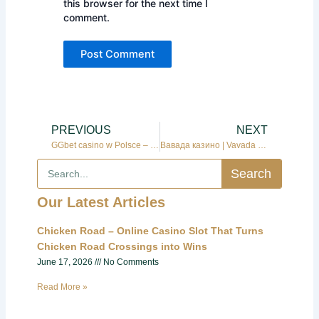
this browser for the next time I
comment.
Prev
Ne
PREVIOUS
NEXT
GGbet casino w Polsce – Platforma kasyna online z nowoczesnymi funkcjami dla graczy
Вавада казино | Vavada Зеркало Вход на официальный сайт
Search
Search
Our Latest Articles
Chicken Road – Online Casino Slot That Turns
Chicken Road Crossings into Wins
June 17, 2026
No Comments
Read More »