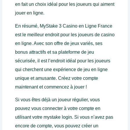
en fait un choix idéal pour les joueurs qui aiment
jouer en ligne.
En résumé, MyStake 3 Casino en Ligne France
est le meilleur endroit pour les joueurs de casino
en ligne. Avec son offre de jeux variés, ses
bonus attractifs et sa plateforme de jeu
sécurisée, il est l’endroit idéal pour les joueurs
qui cherchent une expérience de jeu en ligne
unique et amusante. Créez votre compte
maintenant et commencez à jouer !
Si vous êtes déjà un joueur régulier, vous
pouvez vous connecter à votre compte en
utilisant votre mystake login. Si vous n’avez pas
encore de compte, vous pouvez créer un