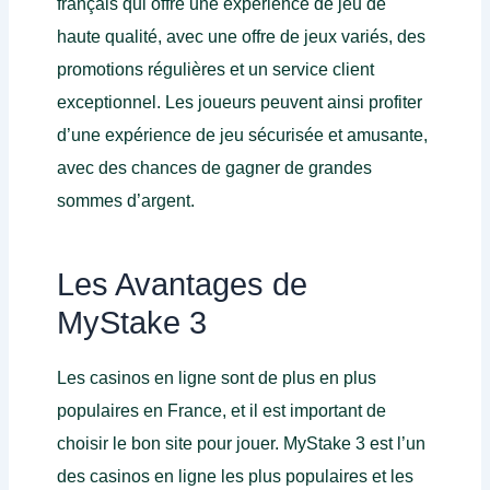
français qui offre une expérience de jeu de
haute qualité, avec une offre de jeux variés, des
promotions régulières et un service client
exceptionnel. Les joueurs peuvent ainsi profiter
d’une expérience de jeu sécurisée et amusante,
avec des chances de gagner de grandes
sommes d’argent.
Les Avantages de
MyStake 3
Les casinos en ligne sont de plus en plus
populaires en France, et il est important de
choisir le bon site pour jouer. MyStake 3 est l’un
des casinos en ligne les plus populaires et les