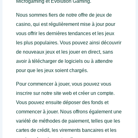
Microgaming et Evolution Gaming.
Nous sommes fiers de notre offre de jeux de
casino, qui est régulièrement mise à jour pour
vous offrir les dernières tendances et les jeux
les plus populaires. Vous pouvez ainsi découvrir
de nouveaux jeux et les jouer en direct, sans
avoir à télécharger de logiciels ou à attendre
pour que les jeux soient chargés.
Pour commencer à jouer, vous pouvez vous
inscrire sur notre site web et créer un compte.
Vous pouvez ensuite déposer des fonds et
commencer à jouer. Nous offrons également une
variété de méthodes de paiement, telles que les
cartes de crédit, les virements bancaires et les