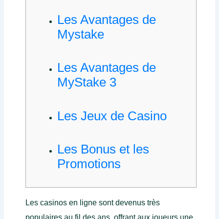
Les Avantages de
Mystake
Les Avantages de
MyStake 3
Les Jeux de Casino
Les Bonus et les
Promotions
Les casinos en ligne sont devenus très
populaires au fil des ans, offrant aux joueurs une