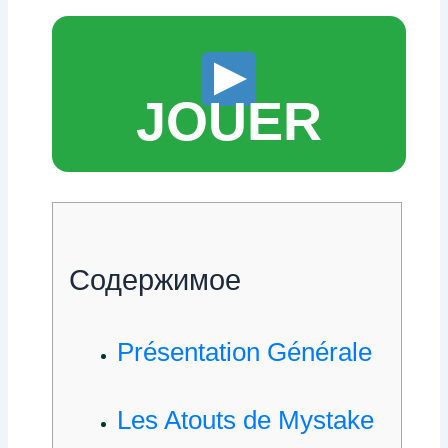
JOUER
Содержимое
Présentation Générale
Les Atouts de Mystake