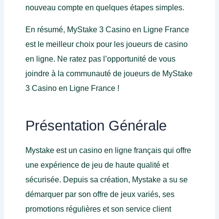
nouveau compte en quelques étapes simples.
En résumé, MyStake 3 Casino en Ligne France
est le meilleur choix pour les joueurs de casino
en ligne. Ne ratez pas l’opportunité de vous
joindre à la communauté de joueurs de MyStake
3 Casino en Ligne France !
Présentation Générale
Mystake est un casino en ligne français qui offre
une expérience de jeu de haute qualité et
sécurisée. Depuis sa création, Mystake a su se
démarquer par son offre de jeux variés, ses
promotions régulières et son service client