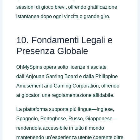
sessioni di gioco brevi, offrendo gratificazione
istantanea dopo ogni vincita o grande giro.
10. Fondamenti Legali e
Presenza Globale
OhMySpins opera sotto licenze rilasciate
dall’Anjouan Gaming Board e dalla Philippine
Amusement and Gaming Corporation, offrendo
ai giocatori una regolamentazione affidabile.
La piattaforma supporta più lingue—Inglese,
Spagnolo, Portoghese, Russo, Giapponese—
rendendola accessibile in tutto il mondo
mantenendo un’esperienza utente coerente oltre