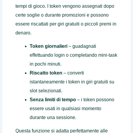
tempi di gioco. I token vengono assegnati dopo
certe soglie o durante promozioni e possono
essere riscattati per giri gratuiti o piccoli premi in
denaro.
Token giornalieri
– guadagnati
effettuando login o completando mini-task
in pochi minuti.
Riscatto token
– converti
istantaneamente i token in giri gratuiti su
slot selezionati.
Senza limiti di tempo
– i token possono
essere usati in qualsiasi momento
durante una sessione.
Questa funzione si adatta perfettamente alle