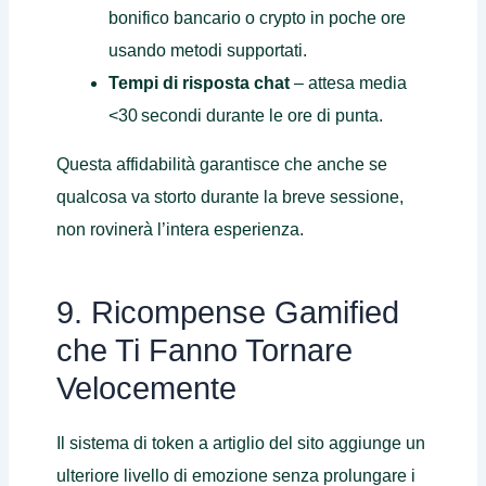
bonifico bancario o crypto in poche ore
usando metodi supportati.
Tempi di risposta chat
– attesa media
<30 secondi durante le ore di punta.
Questa affidabilità garantisce che anche se
qualcosa va storto durante la breve sessione,
non rovinerà l’intera esperienza.
9. Ricompense Gamified
che Ti Fanno Tornare
Velocemente
Il sistema di token a artiglio del sito aggiunge un
ulteriore livello di emozione senza prolungare i