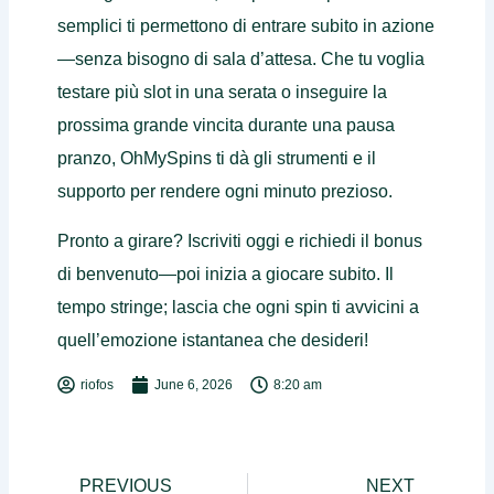
semplici ti permettono di entrare subito in azione
—senza bisogno di sala d’attesa. Che tu voglia
testare più slot in una serata o inseguire la
prossima grande vincita durante una pausa
pranzo, OhMySpins ti dà gli strumenti e il
supporto per rendere ogni minuto prezioso.
Pronto a girare? Iscriviti oggi e richiedi il bonus
di benvenuto—poi inizia a giocare subito. Il
tempo stringe; lascia che ogni spin ti avvicini a
quell’emozione istantanea che desideri!
riofos
June 6, 2026
8:20 am
Prev
Ne
PREVIOUS
NEXT