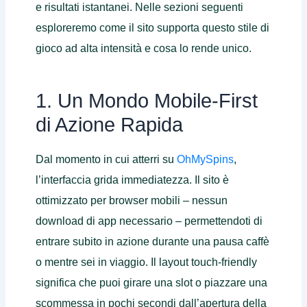
e risultati istantanei. Nelle sezioni seguenti
esploreremo come il sito supporta questo stile di
gioco ad alta intensità e cosa lo rende unico.
1. Un Mondo Mobile-First
di Azione Rapida
Dal momento in cui atterri su
OhMySpins
,
l’interfaccia grida immediatezza. Il sito è
ottimizzato per browser mobili – nessun
download di app necessario – permettendoti di
entrare subito in azione durante una pausa caffè
o mentre sei in viaggio. Il layout touch-friendly
significa che puoi girare una slot o piazzare una
scommessa in pochi secondi dall’apertura della