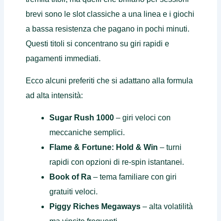
brevi sono le slot classiche a una linea e i giochi
a bassa resistenza che pagano in pochi minuti.
Questi titoli si concentrano su giri rapidi e
pagamenti immediati.
Ecco alcuni preferiti che si adattano alla formula
ad alta intensità:
Sugar Rush 1000
– giri veloci con
meccaniche semplici.
Flame & Fortune: Hold & Win
– turni
rapidi con opzioni di re-spin istantanei.
Book of Ra
– tema familiare con giri
gratuiti veloci.
Piggy Riches Megaways
– alta volatilità