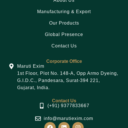
About Us
Manufacturing & Export
Our Products
Global Presence
Contact Us
Corporate Office
Maruti Exim
1st Floor, Plot No. 148-A, Opp Armo Dyeing,
G.I.D.C., Pandesara, Surat-394 221,
Gujarat, India.
Contact Us
(+91) 9377833667
info@marutiexim.com
F
L
I