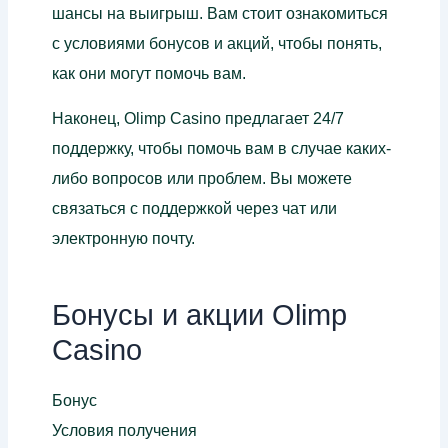
шансы на выигрыш. Вам стоит ознакомиться
с условиями бонусов и акций, чтобы понять,
как они могут помочь вам.
Наконец, Olimp Casino предлагает 24/7
поддержку, чтобы помочь вам в случае каких-
либо вопросов или проблем. Вы можете
связаться с поддержкой через чат или
электронную почту.
Бонусы и акции Olimp
Casino
Бонус
Условия получения