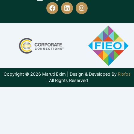
F
L
I
a
i
n
c
n
s
e
k
t
b
e
a
o
d
g
o
i
r
k
n
a
m
Copyright ©
2026
Maruti Exim | Design & Developed By
Riofos
| All Rights Reserved