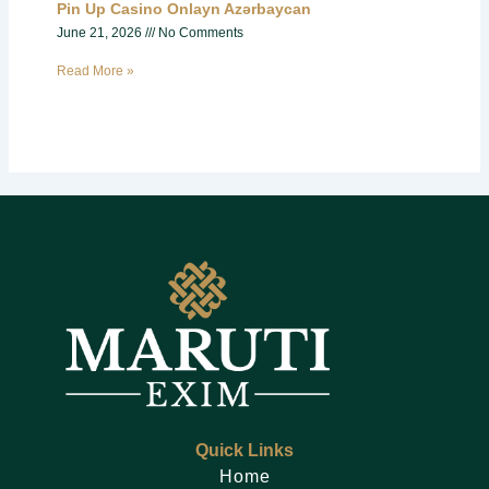
Pin Up Casino Onlayn Azərbaycan
June 21, 2026
No Comments
Read More »
Quick Links
Home