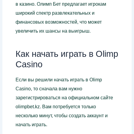
в казино. Олимп Бет предлагает игрокам
широкий спектр развлекательных и
финансовых возможностей, что может
увеличить их шансы на выигрыш.
Как начать играть в Olimp
Casino
Если вы решили начать играть в Olimp
Casino, то сначала вам нужно
зарегистрироваться на официальном сайте
olimpbet.kz. Вам потребуется только
несколько минут, чтобы создать аккаунт и
начать играть.