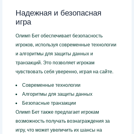
Надежная и безопасная
игра
Олимп Бет обеспечивает безопасность
игроков, используя современные технологии
и алгоритмы для защиты данных и
транзакций. Это позволяет игрокам
чувствовать себя уверенно, играя на сайте.
Современные технологии
Алгоритмы для защиты данных
Безопасные транзакции
Олимп Бет также предлагает игрокам
возможность получать вознаграждения за
игру, что может увеличить их шансы на