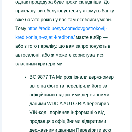
однак процедура буде трохи складніша. До
прикладу, ви обслуговуєтеся у якомусь банку
вже багато років і у вас там особливі умови.
Тому
https://redbluesys.com/dovgostrokovij-
kredit-onlajn-vzjati-kredit-na/
маєте вибір —
або з того переліку, що вам запропонують в
автосалоні, або ж можете користуватися
власними критеріями.
BC 9877 TA Ми розпізнали держномер
авто на фото та перевірили його за
офіційними відкритими державними
даними WDD A AUTO.RIA перевірив
VIN-код і порівняв інформацію від
продавця з офіційними відкритими
державними даними Перевірити всю