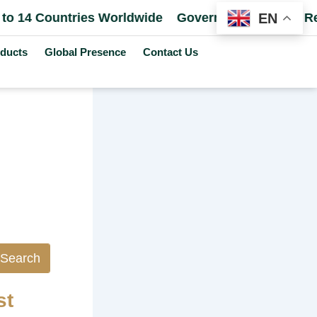
EN
Worldwide
Government of India Recognized Export 
ducts
Global Presence
Contact Us
Search
st