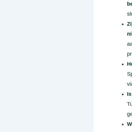
b
sl
Z
n
a
pr
H
S
vi
Is
Tu
ge
W