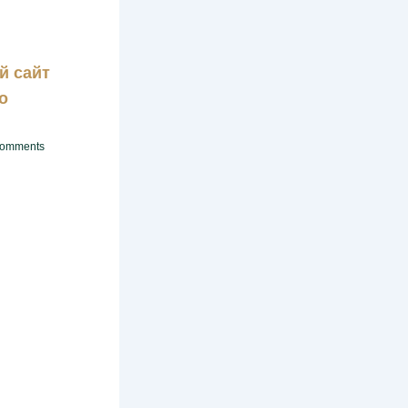
 сайт
о
omments