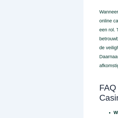
Wanneer 
online c
een rol.
betrouwb
de veili
Daarnaas
afkomsti
FAQ 
Casi
Wa