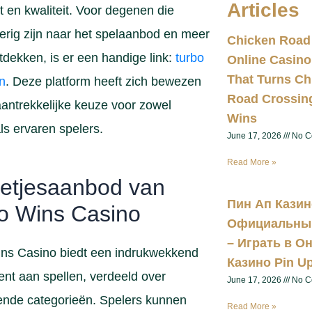
Articles
it en kwaliteit. Voor degenen die
erig zijn naar het spelaanbod en meer
Chicken Road
tdekken, is er een handige link:
turbo
Online Casino
That Turns Ch
in
. Deze platform heeft zich bewezen
Road Crossing
aantrekkelijke keuze voor zowel
Wins
ls ervaren spelers.
June 17, 2026
No C
Read More »
letjesaanbod van
Пин Ап Казин
o Wins Casino
Официальны
– Играть в О
ns Casino biedt een indrukwekkend
Казино Pin U
ent aan spellen, verdeeld over
June 17, 2026
No C
lende categorieën. Spelers kunnen
Read More »