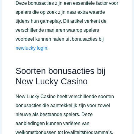
Deze bonusacties zijn een essentiële factor voor
spelers die op zoek zijn naar extra waarde
tijdens hun gameplay. Dit artikel verkent de
verschillende manieren waarop spelers
voordeel kunnen halen uit bonusacties bij
newlucky login
.
Soorten bonusacties bij
New Lucky Casino
New Lucky Casino heeft verschillende soorten
bonusacties die aantrekkelijk zijn voor zowel
nieuwe als bestaande spelers. Deze
aanbiedingen kunnen variëren van
welkomstbonussen tot loyaliteitsprogramma’s.