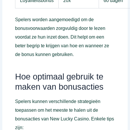
Loyaliteitsbonus
20x
60 dagen
Spelers worden aangemoedigd om de
bonusvoorwaarden zorgvuldig door te lezen
voordat ze hun inzet doen. Dit helpt om een
beter begrip te krijgen van hoe en wanneer ze
de bonus kunnen gebruiken.
Hoe optimaal gebruik te
maken van bonusacties
Spelers kunnen verschillende strategieën
toepassen om het meeste te halen uit de
bonusacties van New Lucky Casino. Enkele tips
zijn: