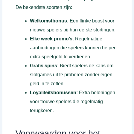
De bekendste soorten zijn:
Welkomstbonus:
Een flinke boost voor
nieuwe spelers bij hun eerste stortingen.
Elke week promo’s:
Regelmatige
aanbiedingen die spelers kunnen helpen
extra speelgeld te verdienen.
Gratis spins:
Biedt spelers de kans om
slotgames uit te proberen zonder eigen
geld in te zetten.
Loyaliteitsbonussen:
Extra beloningen
voor trouwe spelers die regelmatig
terugkeren.
Voorwaarden voor het