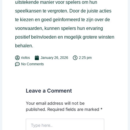
uitstekende manier voor spelers om hun
speelkansen te vergroten. Door de juiste acties
te kiezen en goed geïnformeerd te zijn over de
voorwaarden, kunnen spelers hun ervaring
positief beïnvloeden en mogelijk grotere winsten
behalen.
riofos
January 26, 2026
2:25 pm
No Comments
Leave a Comment
Your email address will not be
published.
Required fields are marked
*
Type
here..