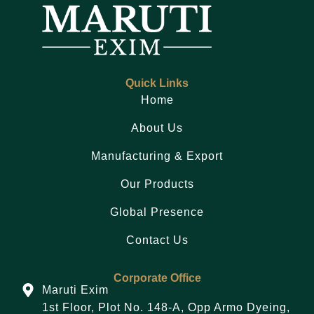
Quick Links
Home
About Us
Manufacturing & Export
Our Products
Global Presence
Contact Us
Corporate Office
Maruti Exim
1st Floor, Plot No. 148-A, Opp Armo Dyeing,