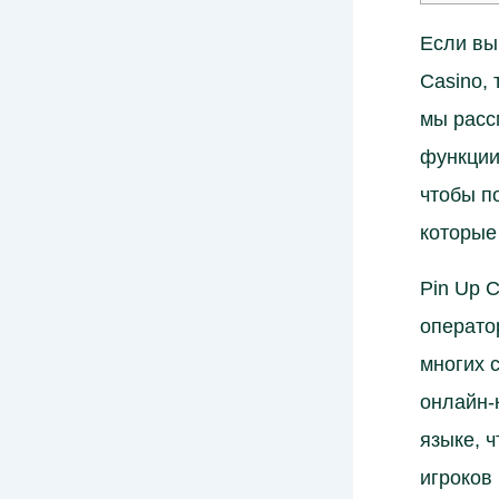
Если вы
Casino, 
мы расс
функции
чтобы по
которые
Pin Up 
операто
многих 
онлайн-
языке, 
игроков 