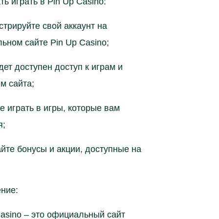
ть играть в Pin Up Casino:
стрируйте свой аккаунт на
ьном сайте Pin Up Casino;
дет доступен доступ к играм и
м сайта;
е играть в игры, которые вам
я;
айте бонусы и акции, доступные на
ние:
Casino – это официальный сайт