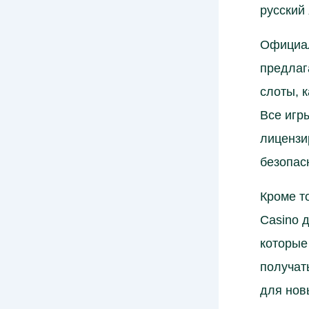
русский
Официал
предлаг
слоты, к
Все игр
лицензи
безопасн
Кроме т
Casino 
которые
получат
для нов