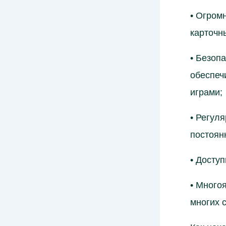
• Огром
карточны
• Безопа
обеспеч
играми;
• Регул
постоян
• Доступ
• Много
многих 