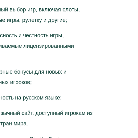
ный выбор игр, включая слоты,
е игры, рулетку и другие;
сность и честность игры,
иваемые лицензированными
ярные бонусы для новых и
ных игроков;
ность на русском языке;
язычный сайт, доступный игрокам из
стран мира.