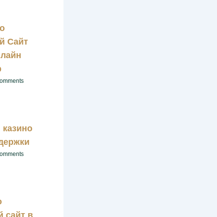
о
й Сайт
нлайн
p
omments
 казино
держки
omments
о
 сайт в