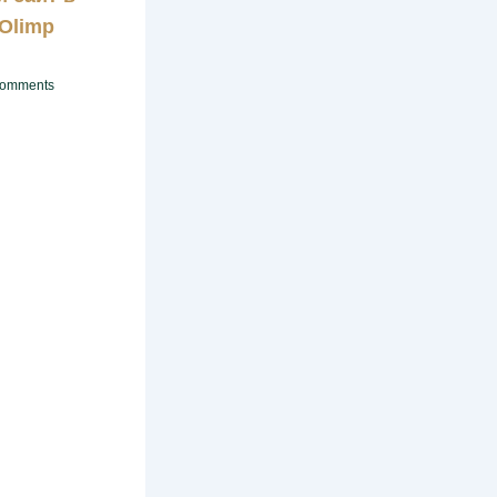
 Olimp
omments